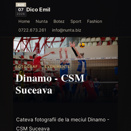
AUG
Dico Emil
07
2026
Home
Nunta
Botez
Sport
Fashion
0722.673.261
info@nunta.biz
FOTOGRAF
·
EVENIMENTE
Dinamo - CSM
Suceava
Cateva fotografii de la meciul Dinamo -
CSM Suceava